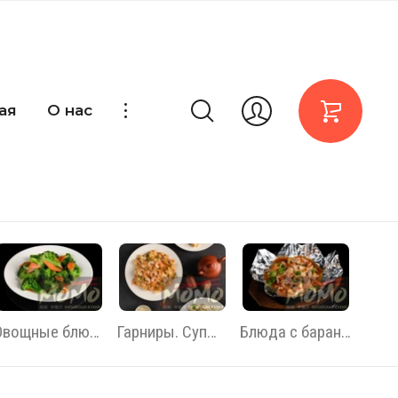
ая
О нас
Овощные блюда
Гарниры. Супы. Соусы
Блюда с бараниной и говядиной.