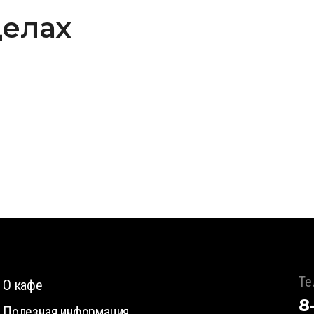
делах
Те
О кафе
8
Полезная информация