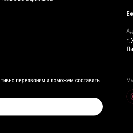
Еж
Ад
г.
Пи
ративно перезвоним и поможем составить
Мы