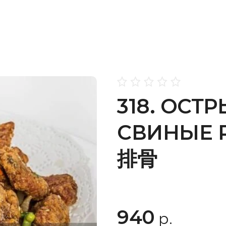
318. ОСТ
СВИНЫЕ 
排骨
940
р.